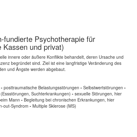
-fundierte Psychotherapie für
e Kassen und privat)
lle innere oder äußere Konflikte behandelt, deren Ursache und
zenz begründet sind. Ziel ist eine langfristige Veränderung des
aden und Ängste werden abgebaut.
e
-
posttraumatische Belastungsstörungen
-
Selbstwertstörungen
-
(Essstörungen, Suchterkrankungen)
-
sexuelle Störungen, hier
n beim Mann
-
Begleitung bei chronischen Erkrankungen, hier
n-out-Syndrom
-
Multiple Sklerose (MS)