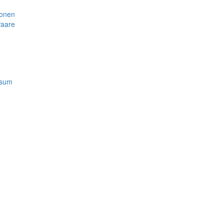
sonen
aare
ssum